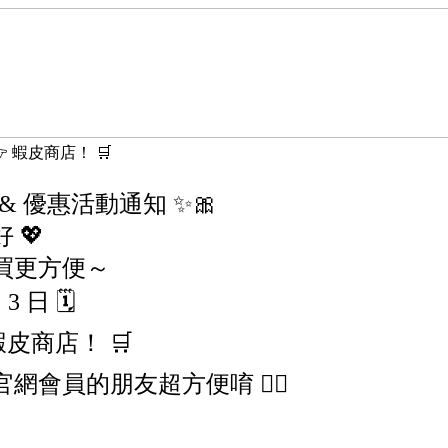
👉 蝦皮商店！ 🛒
 & 優惠活動通知 ✨🎀
 💖
買更方便～
 日 🗓️
蝦皮商店！ 🛒
會員的朋友超方便唷 💁‍♀️