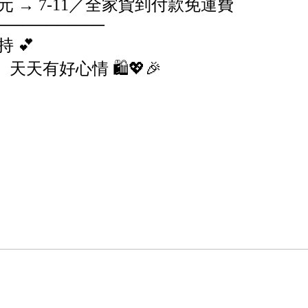
9 元 → 7-11／全家貨到付款免運費
─────────
 💕
天有好心情 🛍️💖🎉