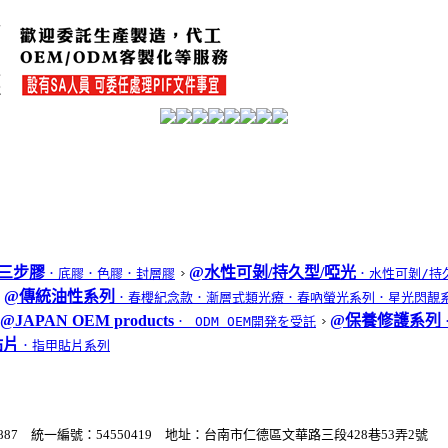
三步膠
@水性可剝/持久型/啞光
．底膠
．色膠
．封層膠
．水性可剝/持
@傳統油性系列
．春櫻紀念款
．漸層式類光療
．春吶螢光系列
．星光閃靚
@JAPAN OEM products
@保養修護系列
． ODM OEM開発を受託
貼片
．指甲貼片系列
06-2796887 統一編號：54550419 地址：台南市仁德區文華路三段428巷53弄2號