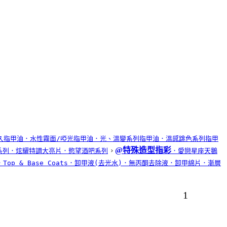
久指甲油
．水性霧面/啞光指甲油
．光、溫變系列指甲油
．溫感跳色系列指甲
@特殊造型指彩
系列
．炫耀特調大亮片
．慾望酒吧系列
．愛戀星座天鵝
．Top & Base Coats
．卸甲液(去光水)
．無丙酮去除液
．卸甲綿片
．漸層
1