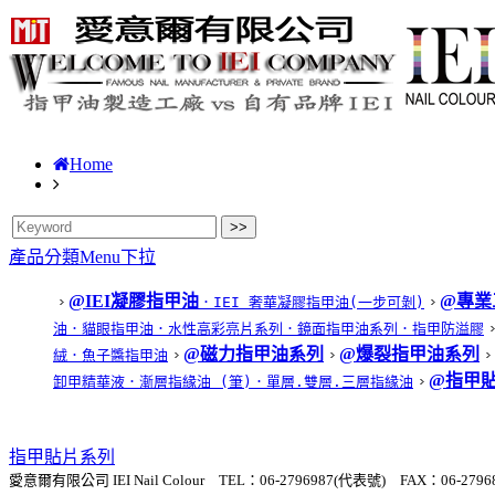
Home
產品分類Menu下拉
@IEI凝膠指甲油
@專業
．IEI 奢華凝膠指甲油(一步可剝)
油
．貓眼指甲油
．水性高彩亮片系列
．鏡面指甲油系列
．指甲防溢膠
@磁力指甲油系列
@爆裂指甲油系列
絨
．魚子醬指甲油
@指甲
卸甲精華液
．漸層指緣油 (筆)
．單層.雙層.三層指緣油
指甲貼片系列
愛意爾有限公司 IEI Nail Colour TEL：06-2796987(代表號) FAX：