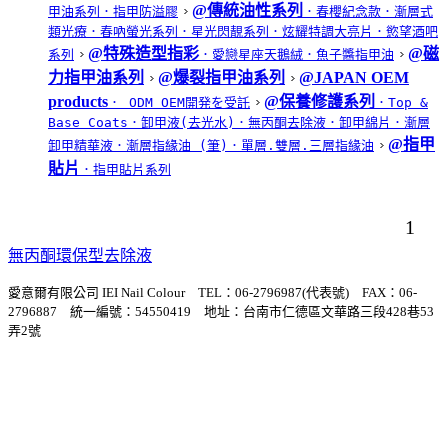
@傳統油性系列
甲油系列
．指甲防溢膠
．春櫻紀念款
．漸層式
類光療
．春吶螢光系列
．星光閃靚系列
．炫耀特調大亮片
．慾望酒吧
@特殊造型指彩
@磁
系列
．愛戀星座天鵝絨
．魚子醬指甲油
力指甲油系列
@爆裂指甲油系列
@JAPAN OEM
products
@保養修護系列
． ODM OEM開発を受託
．Top &
Base Coats
．卸甲液(去光水)
．無丙酮去除液
．卸甲綿片
．漸層
@指甲
卸甲精華液
．漸層指緣油 (筆)
．單層.雙層.三層指緣油
貼片
．指甲貼片系列
1
無丙酮環保型去除液
愛意爾有限公司 IEI Nail Colour TEL：06-2796987(代表號) FAX：06-
2796887 統一編號：54550419 地址：台南市仁德區文華路三段428巷53
弄2號