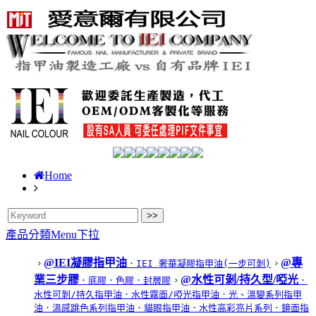
Home
產品分類Menu下拉
@IEI凝膠指甲油
@專
．IEI 奢華凝膠指甲油(一步可剝)
業三步膠
@水性可剝/持久型/啞光
．底膠
．色膠
．封層膠
．
水性可剝/持久指甲油
．水性霧面/啞光指甲油
．光、溫變系列指甲
油
．溫感跳色系列指甲油
．貓眼指甲油
．水性高彩亮片系列
．鏡面指