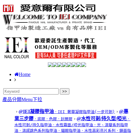
Home
產品分類Menu下拉
@IEI凝膠指甲油
@專
．IEI 奢華凝膠指甲油(一步可剝)
業三步膠
@水性可剝/持久型/啞光
．底膠
．色膠
．封層膠
．
水性可剝/持久指甲油
．水性霧面/啞光指甲油
．光、溫變系列指甲
油
．溫感跳色系列指甲油
．貓眼指甲油
．水性高彩亮片系列
．鏡面指