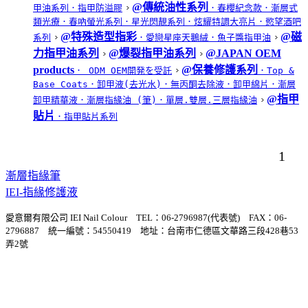
@傳統油性系列
甲油系列
．指甲防溢膠
．春櫻紀念款
．漸層式
類光療
．春吶螢光系列
．星光閃靚系列
．炫耀特調大亮片
．慾望酒吧
@特殊造型指彩
@磁
系列
．愛戀星座天鵝絨
．魚子醬指甲油
力指甲油系列
@爆裂指甲油系列
@JAPAN OEM
products
@保養修護系列
． ODM OEM開発を受託
．Top &
Base Coats
．卸甲液(去光水)
．無丙酮去除液
．卸甲綿片
．漸層
@指甲
卸甲精華液
．漸層指緣油 (筆)
．單層.雙層.三層指緣油
貼片
．指甲貼片系列
1
漸層指緣筆
IEI-指緣修護液
愛意爾有限公司 IEI Nail Colour TEL：06-2796987(代表號) FAX：06-
2796887 統一編號：54550419 地址：台南市仁德區文華路三段428巷53
弄2號