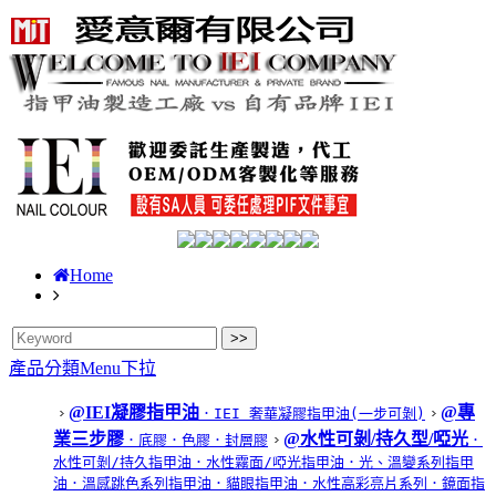
Home
產品分類Menu下拉
@IEI凝膠指甲油
@專
．IEI 奢華凝膠指甲油(一步可剝)
業三步膠
@水性可剝/持久型/啞光
．底膠
．色膠
．封層膠
．
水性可剝/持久指甲油
．水性霧面/啞光指甲油
．光、溫變系列指甲
油
．溫感跳色系列指甲油
．貓眼指甲油
．水性高彩亮片系列
．鏡面指