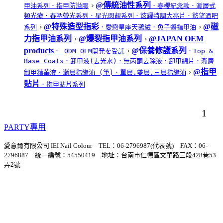
@傳統油性系列
甲油系列
．指甲防溢膠
．春櫻紀念款
．漸層式
類光療
．春吶螢光系列
．星光閃靚系列
．炫耀特調大亮片
．慾望酒吧
@特殊造型指彩
@磁
系列
．愛戀星座天鵝絨
．魚子醬指甲油
力指甲油系列
@爆裂指甲油系列
@JAPAN OEM
products
@保養修護系列
． ODM OEM開発を受託
．Top &
Base Coats
．卸甲液(去光水)
．無丙酮去除液
．卸甲綿片
．漸層
@指甲
卸甲精華液
．漸層指緣油 (筆)
．單層.雙層.三層指緣油
貼片
．指甲貼片系列
1
PARTY專用
愛意爾有限公司 IEI Nail Colour TEL：06-2796987(代表號) FAX：06-
2796887 統一編號：54550419 地址：台南市仁德區文華路三段428巷53
弄2號