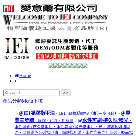
Home
產品分類Menu下拉
@IEI凝膠指甲油
@專
．IEI 奢華凝膠指甲油(一步可剝)
業三步膠
@水性可剝/持久型/啞光
．底膠
．色膠
．封層膠
．
水性可剝/持久指甲油
．水性霧面/啞光指甲油
．光、溫變系列指甲
油
．溫感跳色系列指甲油
．貓眼指甲油
．水性高彩亮片系列
．鏡面指