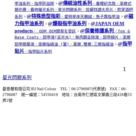
@傳統油性系列
甲油系列
．指甲防溢膠
．春櫻紀念款
．漸層式
類光療
．春吶螢光系列
．星光閃靚系列
．炫耀特調大亮片
．慾望酒吧
@特殊造型指彩
@磁
系列
．愛戀星座天鵝絨
．魚子醬指甲油
力指甲油系列
@爆裂指甲油系列
@JAPAN OEM
products
@保養修護系列
． ODM OEM開発を受託
．Top &
Base Coats
．卸甲液(去光水)
．無丙酮去除液
．卸甲綿片
．漸層
@指甲
卸甲精華液
．漸層指緣油 (筆)
．單層.雙層.三層指緣油
貼片
．指甲貼片系列
1
星光閃靚系列
愛意爾有限公司 IEI Nail Colour TEL：06-2796987(代表號) FAX：06-
2796887 統一編號：54550419 地址：台南市仁德區文華路三段428巷53
弄2號