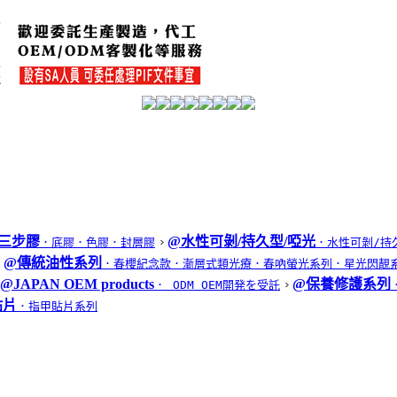
三步膠
@水性可剝/持久型/啞光
．底膠
．色膠
．封層膠
．水性可剝/持
@傳統油性系列
．春櫻紀念款
．漸層式類光療
．春吶螢光系列
．星光閃靚
@JAPAN OEM products
@保養修護系列
． ODM OEM開発を受託
貼片
．指甲貼片系列