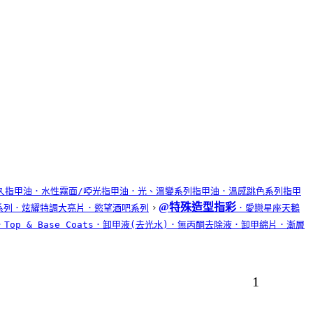
久指甲油
．水性霧面/啞光指甲油
．光、溫變系列指甲油
．溫感跳色系列指甲
@特殊造型指彩
系列
．炫耀特調大亮片
．慾望酒吧系列
．愛戀星座天鵝
．Top & Base Coats
．卸甲液(去光水)
．無丙酮去除液
．卸甲綿片
．漸層
1