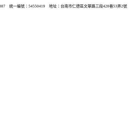
06-2796887 統一編號：54550419 地址：台南市仁德區文華路三段428巷53弄2號