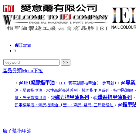
Home
產品分類Menu下拉
@IEI凝膠指甲油
@專業
．IEI 奢華凝膠指甲油(一步可剝)
油
．貓眼指甲油
．水性高彩亮片系列
．鏡面指甲油系列
．指甲防溢膠
@磁力指甲油系列
@爆裂指甲油系列
絨
．魚子醬指甲油
@指甲
卸甲精華液
．漸層指緣油 (筆)
．單層.雙層.三層指緣油
魚子醬指甲油