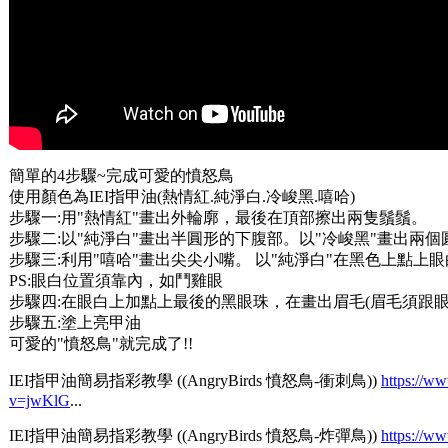
簡單的4步驟~完成可愛的憤怒鳥
使用顏色為IEI指甲油(熱情紅.純淨白.冷峻黑.嘻哈)
步驟一:用"熱情紅"畫出外輪廓，最後在頂部擦出兩隻鬚鬚。
步驟二:以"純淨白"畫出半圓形的下腹部。以"冷峻黑"畫出兩
步驟三:利用"嘻哈"畫出尖尖小嘴。 以"純淨白"在黑色上點上
PS:眼白位置須靠內，如鬥雞眼
步驟四:在眼白上加點上最後的黑眼珠，在畫出眉毛(眉毛須跟眼
步驟五:塗上亮甲油
可愛的"憤怒鳥"就完成了!!
IEI指甲油簡易指彩教學 ((AngryBirds 憤怒鳥-衝刺鳥))
https://w
v=jwKlG
...
IEI指甲油簡易指彩教學 ((AngryBirds 憤怒鳥-炸彈鳥))
https://w