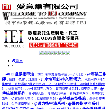
首頁
@IEI凝膠指甲油
@專業三步
．IEI 奢華凝膠指甲油(一步可剝)
膠
@水性可剝/持久型/啞光
．底膠
．色膠
．封層膠
．水性可剝/持久
指甲油
．水性霧面/啞光指甲油
．光、溫變系列指甲油
．溫感跳色系列指甲
@
油
．貓眼指甲油
．水性高彩亮片系列
．鏡面指甲油系列
．指甲防溢膠
傳統油性系列
．春櫻紀念款
．漸層式類光療
．春吶螢光系列
．星光閃靚
@特殊造型指彩
系列
．炫耀特調大亮片
．慾望酒吧系列
．愛戀星座天
@磁力指甲油系列
@爆裂指甲油系列
鵝絨
．魚子醬指甲油
@JAPAN OEM products
@保養修護系
． ODM OEM開発を受託