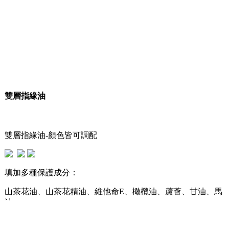
雙層指緣油
雙層指緣油-顏色皆可調配
填加多種保護成分：
山茶花油、山茶花精油、維他命E、橄欖油、蘆薈、甘油、馬
油....
呵護您的纖纖玉手