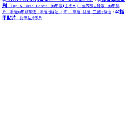
列
．Top & Base Coats
．卸甲液(去光水)
．無丙酮去除液
．卸甲綿
@指
片
．漸層卸甲精華液
．漸層指緣油 (筆)
．單層.雙層.三層指緣油
甲貼片
．指甲貼片系列