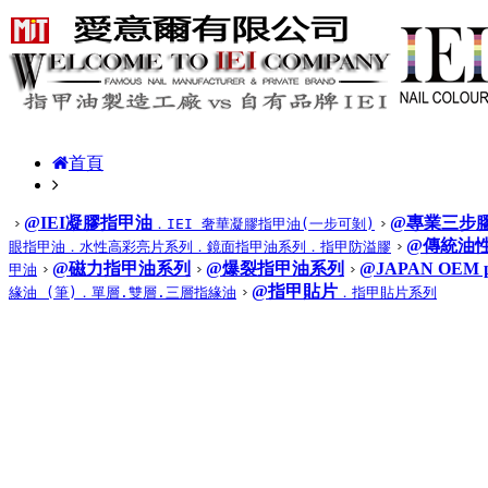
首頁
@IEI凝膠指甲油
@專業三步
．IEI 奢華凝膠指甲油(一步可剝)
@傳統油
眼指甲油
．水性高彩亮片系列
．鏡面指甲油系列
．指甲防溢膠
@磁力指甲油系列
@爆裂指甲油系列
@JAPAN OEM p
甲油
@指甲貼片
緣油 (筆)
．單層.雙層.三層指緣油
．指甲貼片系列