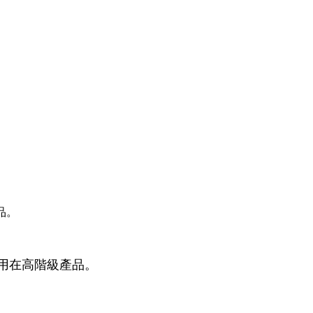
品。
用在高階級產品。