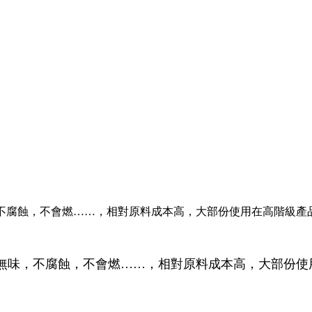
不腐蝕，不會燃……，相對原料成本高，大部份使用在高階級產
無味，不腐蝕，不會燃……，相對原料成本高，大部份使