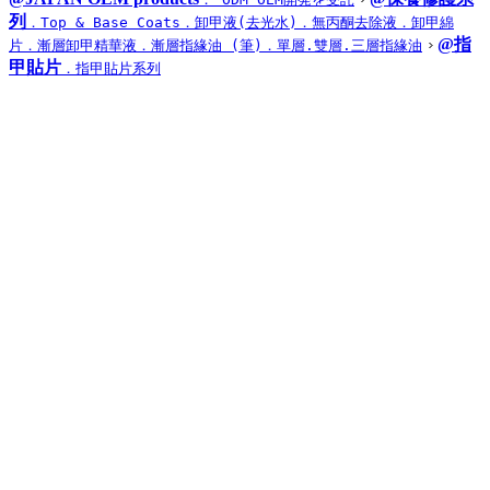
列
．Top & Base Coats
．卸甲液(去光水)
．無丙酮去除液
．卸甲綿
@指
片
．漸層卸甲精華液
．漸層指緣油 (筆)
．單層.雙層.三層指緣油
甲貼片
．指甲貼片系列