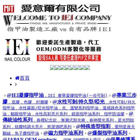
首頁
@IEI凝膠指甲油
@專業三步
．IEI 奢華凝膠指甲油(一步可剝)
膠
@水性可剝/持久型/啞光
．底膠
．色膠
．封層膠
．水性可剝/持久
指甲油
．水性霧面/啞光指甲油
．光、溫變系列指甲油
．溫感跳色系列指甲
@
油
．貓眼指甲油
．水性高彩亮片系列
．鏡面指甲油系列
．指甲防溢膠
傳統油性系列
．春櫻紀念款
．漸層式類光療
．春吶螢光系列
．星光閃靚
@特殊造型指彩
系列
．炫耀特調大亮片
．慾望酒吧系列
．愛戀星座天
@磁力指甲油系列
@爆裂指甲油系列
鵝絨
．魚子醬指甲油
@JAPAN OEM products
@保養修護系
． ODM OEM開発を受託