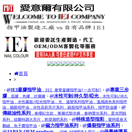
首頁
@IEI凝膠指甲油
@專業三步
．IEI 奢華凝膠指甲油(一步可剝)
膠
@水性可剝/持久型/啞光
．底膠
．色膠
．封層膠
．水性可剝/持久
指甲油
．水性霧面/啞光指甲油
．光、溫變系列指甲油
．溫感跳色系列指甲
@
油
．貓眼指甲油
．水性高彩亮片系列
．鏡面指甲油系列
．指甲防溢膠
傳統油性系列
．春櫻紀念款
．漸層式類光療
．春吶螢光系列
．星光閃靚
@特殊造型指彩
系列
．炫耀特調大亮片
．慾望酒吧系列
．愛戀星座天
@磁力指甲油系列
@爆裂指甲油系列
鵝絨
．魚子醬指甲油
@JAPAN OEM products
@保養修護系
． ODM OEM開発を受託