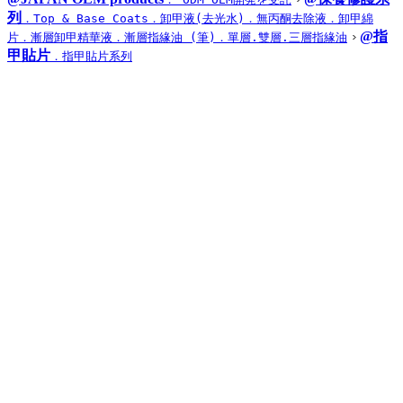
列
．Top & Base Coats
．卸甲液(去光水)
．無丙酮去除液
．卸甲綿
@指
片
．漸層卸甲精華液
．漸層指緣油 (筆)
．單層.雙層.三層指緣油
甲貼片
．指甲貼片系列