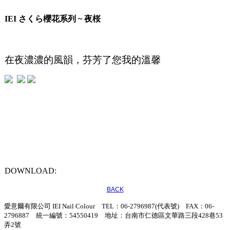
IEI さくら櫻花系列 ~ 夜桜
在夜濃濃的風韻，芬芳了您我的溫馨
DOWNLOAD:
BACK
愛意爾有限公司 IEI Nail Colour TEL：06-2796987(代表號) FAX：06-
2796887 統一編號：54550419 地址：台南市仁德區文華路三段428巷53
弄2號