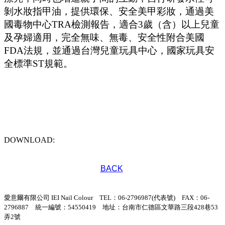
剝水妝指甲油，提供環保、安全美甲彩妝，通過美
國毒物中心TRA檢測報告，適合3歲（含）以上兒童
及孕婦適用，完全無味、無毒、安全性附合美國
FDA法規，並通過台灣兒童玩具中心，國家玩具安
全標準ST規範。
DOWNLOAD:
BACK
愛意爾有限公司 IEI Nail Colour TEL：06-2796987(代表號) FAX：06-
2796887 統一編號：54550419 地址：台南市仁德區文華路三段428巷53
弄2號