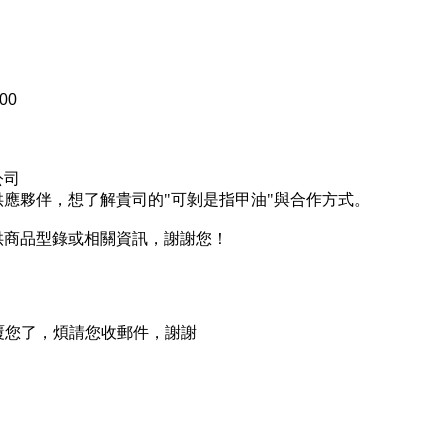
:00
公司
應夥伴，想了解貴司的"可剝是指甲油"與合作方式。
供商品型錄或相關資訊，謝謝您！
l回覆您了，煩請您收郵件，謝謝