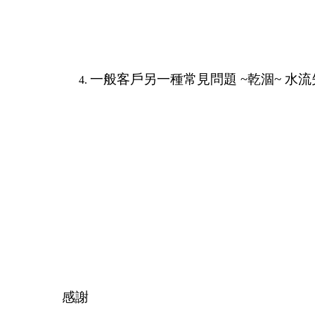
一般客戶另一種常見問題 ~乾涸~ 
感謝