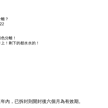
分離？
:22
顏色分離！
子上！剩下的都水水的！
三年內，已拆封則開封後六個月為有效期。